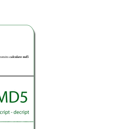
ratuito.
calculate md5