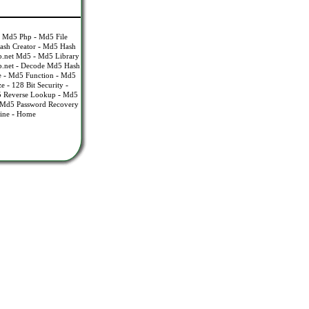
-
 Md5 Php
Md5 File
-
sh Creator
Md5 Hash
-
p.net Md5
Md5 Library
-
.net
Decode Md5 Hash
-
-
e
Md5 Function
Md5
-
-
ze
128 Bit Security
-
 Reverse Lookup
Md5
Md5 Password Recovery
-
ine
Home