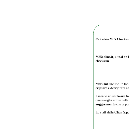
Calculate Md5 Checks
Md5online.it
, il
tool on l
checksum
Md5OnLine.it
è un tool
criptare e decriptare 
Essendo un
software to
qualsivoglia errore nell
suggerimento
che ci po
Lo staff della
Clion S.p