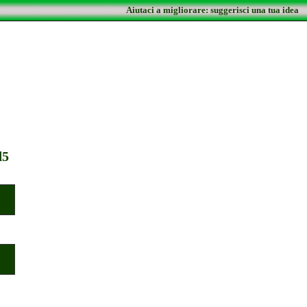
Aiutaci a migliorare: suggerisci una tua idea
d5