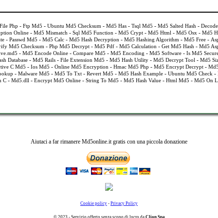
-
-
-
-
-
-
ile Php
Ftp Md5
Ubuntu Md5 Checksum
Md5 Has
Tsql Md5
Md5 Salted Hash
Decode
-
-
-
-
-
-
ption Online
Md5 Mismatch
Sql Md5 Function
Md5 Crypt
Md5 Html
Md5 Osx
Md5 Ha
-
-
-
-
-
-
te
Passwd Md5
Md5 Calc
Md5 Hash Decryption
Md5 Hashing Algorithm
Md5 Free
As
-
-
-
-
-
rify Md5 Checksum
Php Md5 Decrypt
Md5 Pdf
Md5 Calculation
Get Md5 Hash
Md5 Asp
-
-
-
-
-
ive.md5
Md5 Encode Online
Compare Md5
Md5 Encoding
Md5 Software
Is Md5 Secur
-
-
-
-
-
sh Database
Md5 Rails
File Extension Md5
Md5 Hash Utility
Md5 Decrypt Tool
Md5 Si
-
-
-
-
-
tive C Md5
Ios Md5
Online Md5 Encryption
Hmac Md5 Php
Md5 Encrypt Decrypt
Md5
-
-
-
-
-
-
ookup
Malware Md5
Md5 To Txt
Revert Md5
Md5 Hash Example
Ubuntu Md5 Check
-
-
-
-
-
-
h C
Md5.dll
Encrypt Md5 Online
String To Md5
Md5 Hash Value
Html Md5
Md5 On L
Aiutaci a far rimanere Md5online.it gratis con una piccola donazione
Cookie policy
-
Privacy Policy
© 2023 - Servizio offerto senza scopo di lucro da
Clion Spa