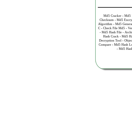
-
Md5 Cracker
Md5 F
-
Checksum
Md5 Encry
-
Algorithm
Md5 Genera
-
-
C
Check File Md5
Ve
-
-
Md5 Hash File
Arch
-
Hash Crack
Md5 Ha
-
Decryption Tool
Objec
-
Compare
Md5 Hash L
-
Md5 Has