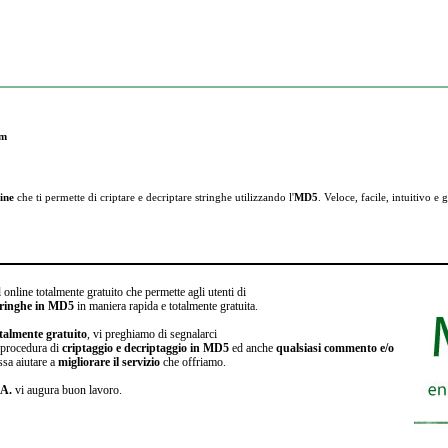
um
ine
che ti permette di criptare e
decriptare stringhe utilizzando l'
MD5
. Veloce, facile, intuitivo e g
 online totalmente gratuito che permette agli utenti di
stringhe in MD5
in maniera rapida e totalmente gratuita.
talmente gratuito
, vi preghiamo di segnalarci
a procedura di
criptaggio e decriptaggio in MD5
ed anche
qualsiasi commento e/o
ssa aiutare a
migliorare il servizio
che offriamo.
.A.
vi augura buon lavoro.