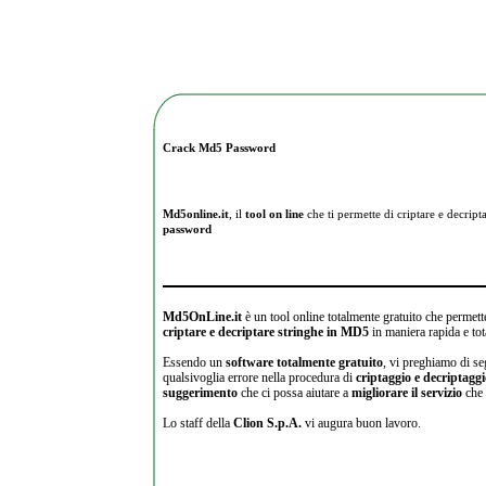
Crack Md5 Password
Md5online.it
, il
tool on line
che ti permette di criptare e
decripta
password
Md5OnLine.it
è un tool online totalmente gratuito che permette
criptare e decriptare stringhe in MD5
in maniera rapida e tot
Essendo un
software totalmente gratuito
, vi preghiamo di se
qualsivoglia errore nella procedura di
criptaggio e decriptagg
suggerimento
che ci possa aiutare a
migliorare il servizio
che 
Lo staff della
Clion S.p.A.
vi augura buon lavoro.