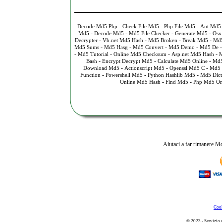
-
-
-
Decode Md5 Php
Check File Md5
Php File Md5
Ant Md5
-
-
-
-
Md5
Decode Md5
Md5 File Checker
Generate Md5
Osx
-
-
-
-
Decrypter
Vb.net Md5 Hash
Md5 Broken
Break Md5
Md5
-
-
-
-
Md5 Sums
Md5 Hasg
Md5 Convert
Md5 Demo
Md5 De
-
-
-
-
Md5 Tutorial
Online Md5 Checksum
Asp.net Md5 Hash
M
-
-
-
Bash
Encrypt Decrypt Md5
Calculate Md5 Online
Md5
-
-
-
Download Md5
Actionscript Md5
Openssl Md5 C
Md5 
-
-
-
Function
Powershell Md5
Python Hashlib Md5
Md5 Dict
-
-
Online Md5 Hash
Find Md5
Php Md5 On
Aiutaci a far rimanere Md
Cook
© 2023 - Servizio 