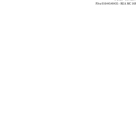
P.Iva 01644540435 - REA MC 169521