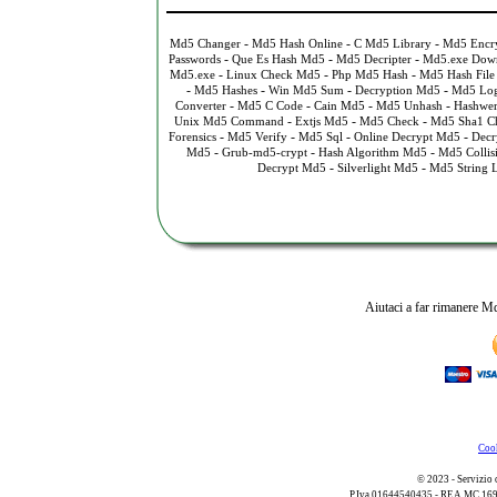
-
-
-
Md5 Changer
Md5 Hash Online
C Md5 Library
Md5 Encry
-
-
-
Passwords
Que Es Hash Md5
Md5 Decripter
Md5.exe Dow
-
-
-
Md5.exe
Linux Check Md5
Php Md5 Hash
Md5 Hash File
-
-
-
-
Md5 Hashes
Win Md5 Sum
Decryption Md5
Md5 Log
-
-
-
-
Converter
Md5 C Code
Cain Md5
Md5 Unhash
Hashwer
-
-
-
Unix Md5 Command
Extjs Md5
Md5 Check
Md5 Sha1 C
-
-
-
-
Forensics
Md5 Verify
Md5 Sql
Online Decrypt Md5
Decr
-
-
-
Md5
Grub-md5-crypt
Hash Algorithm Md5
Md5 Collisi
-
-
Decrypt Md5
Silverlight Md5
Md5 String 
Aiutaci a far rimanere Md
Cook
© 2023 - Servizio 
P.Iva 01644540435 - REA MC 169521