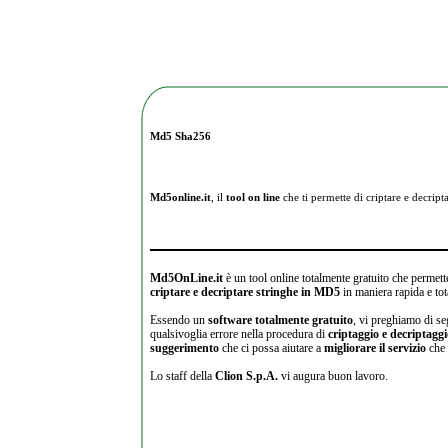
Md5 Sha256
Md5online.it
, il
tool on line
che ti permette di criptare e
decripta
Md5OnLine.it
è un tool online totalmente gratuito che permette
criptare e decriptare stringhe in MD5
in maniera rapida e tot
Essendo un
software totalmente gratuito
, vi preghiamo di se
qualsivoglia errore nella procedura di
criptaggio e decriptagg
suggerimento
che ci possa aiutare a
migliorare il servizio
che 
Lo staff della
Clion S.p.A.
vi augura buon lavoro.