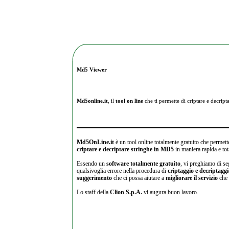
Md5 Viewer
Md5online.it
, il
tool on line
che ti permette di criptare e
decripta
Md5OnLine.it
è un tool online totalmente gratuito che permette
criptare e decriptare stringhe in MD5
in maniera rapida e tot
Essendo un
software totalmente gratuito
, vi preghiamo di se
qualsivoglia errore nella procedura di
criptaggio e decriptagg
suggerimento
che ci possa aiutare a
migliorare il servizio
che 
Lo staff della
Clion S.p.A.
vi augura buon lavoro.