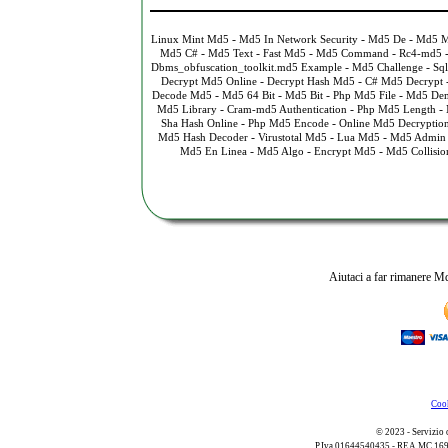
-
-
-
Linux Mint Md5
Md5 In Network Security
Md5 De
Md5 M
-
-
-
-
Md5 C#
Md5 Text
Fast Md5
Md5 Command
Rc4-md5
-
-
Dbms_obfuscation_toolkit.md5 Example
Md5 Challenge
Sq
-
-
Decrypt Md5 Online
Decrypt Hash Md5
C# Md5 Decrypt
-
-
-
-
Decode Md5
Md5 64 Bit
Md5 Bit
Php Md5 File
Md5 De
-
-
-
Md5 Library
Cram-md5 Authentication
Php Md5 Length
-
-
Sha Hash Online
Php Md5 Encode
Online Md5 Decryptio
-
-
-
Md5 Hash Decoder
Virustotal Md5
Lua Md5
Md5 Admin
-
-
-
Md5 En Linea
Md5 Algo
Encrypt Md5
Md5 Collisi
Aiutaci a far rimanere Md
Cook
© 2023 - Servizio 
P.Iva 01644540435 - REA MC 169521