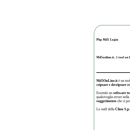
Php Md5 Login
Md5online.it
, il
tool on l
Md5OnLine.it
è un tool
criptare e decriptare 
Essendo un
software to
qualsivoglia errore nell
suggerimento
che ci po
Lo staff della
Clion S.p