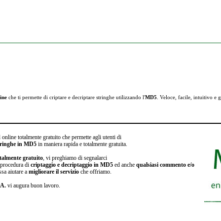
ine
che ti permette di criptare e
decriptare stringhe utilizzando l'
MD5
. Veloce, facile, intuitivo e g
 online totalmente gratuito che permette agli utenti di
stringhe in MD5
in maniera rapida e totalmente gratuita.
talmente gratuito
, vi preghiamo di segnalarci
a procedura di
criptaggio e decriptaggio in MD5
ed anche
qualsiasi commento e/o
ssa aiutare a
migliorare il servizio
che offriamo.
.A.
vi augura buon lavoro.