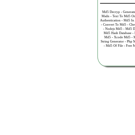
-
Md5 Decryp
Generat
-
Msdn
Text To Md5 On
-
Authentication
Md5 In 
-
-
Convert To Md5
Che
-
-
Nodejs Md5
Md5 Di
-
Md5 Hash Database
-
-
Md5
Xcode Md5
M
-
String Generator
Php 
-
-
Md5 Of File
Free 