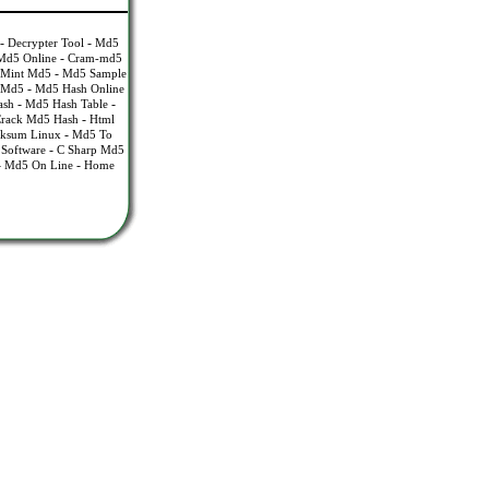
-
-
Decrypter Tool
Md5
-
Md5 Online
Cram-md5
-
 Mint Md5
Md5 Sample
-
 Md5
Md5 Hash Online
-
-
ash
Md5 Hash Table
-
rack Md5 Hash
Html
-
ksum Linux
Md5 To
-
Software
C Sharp Md5
-
-
Md5 On Line
Home