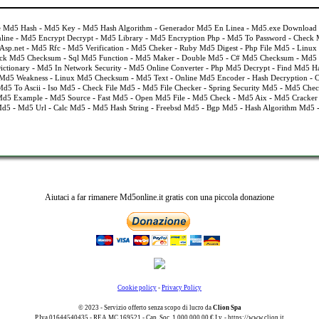
-
-
-
-
e Md5 Hash
Md5 Key
Md5 Hash Algorithm
Generador Md5 En Linea
Md5.exe Download
-
-
-
-
-
line
Md5 Encrypt Decrypt
Md5 Library
Md5 Encryption Php
Md5 To Password
Check 
-
-
-
-
-
-
Asp.net
Md5 Rfc
Md5 Verification
Md5 Cheker
Ruby Md5 Digest
Php File Md5
Linux
-
-
-
-
-
ck Md5 Checksum
Sql Md5 Function
Md5 Maker
Double Md5
C# Md5 Checksum
Md5
-
-
-
-
ctionary
Md5 In Network Security
Md5 Online Converter
Php Md5 Decrypt
Find Md5 H
-
-
-
-
-
Md5 Weakness
Linux Md5 Checksum
Md5 Text
Online Md5 Encoder
Hash Decryption
C
-
-
-
-
-
d5 To Ascii
Iso Md5
Check File Md5
Md5 File Checker
Spring Security Md5
Md5 Chec
-
-
-
-
-
-
Md5 Example
Md5 Source
Fast Md5
Open Md5 File
Md5 Check
Md5 Aix
Md5 Cracker 
-
-
-
-
-
-
Md5
Md5 Url
Calc Md5
Md5 Hash String
Freebsd Md5
Bgp Md5
Hash Algorithm Md5
Aiutaci a far rimanere Md5online.it gratis con una piccola donazione
Cookie policy
-
Privacy Policy
© 2023 - Servizio offerto senza scopo di lucro da
Clion Spa
P.Iva 01644540435 - REA MC 169521 - Cap. Soc. 1.000.000,00 € I.v. - https://www.clion.it