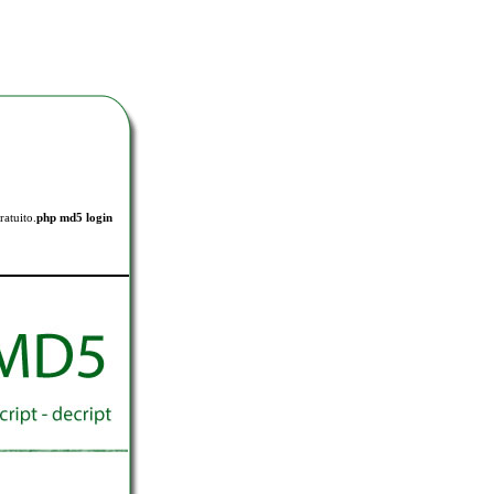
ratuito.
php md5 login