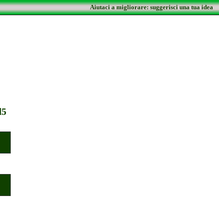
Aiutaci a migliorare: suggerisci una tua idea
d5