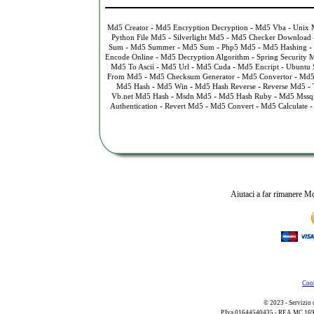
-
-
-
Md5 Creator
Md5 Encryption Decryption
Md5 Vba
Unix 
-
-
Python File Md5
Silverlight Md5
Md5 Checker Download
-
-
-
-
-
Sum
Md5 Summer
Md5 Sum
Php5 Md5
Md5 Hashing
-
-
Encode Online
Md5 Decryption Algorithm
Spring Security 
-
-
-
-
Md5 To Ascii
Md5 Url
Md5 Cuda
Md5 Encript
Ubuntu 
-
-
-
From Md5
Md5 Checksum Generator
Md5 Convertor
Md5
-
-
-
-
Md5 Hash
Md5 Win
Md5 Hash Reverse
Reverse Md5
-
-
-
Vb.net Md5 Hash
Msdn Md5
Md5 Hash Ruby
Md5 Mssq
-
-
-
Authentication
Revert Md5
Md5 Convert
Md5 Calculate
Aiutaci a far rimanere Md
Cook
© 2023 - Servizio 
P.Iva 01644540435 - REA MC 169521