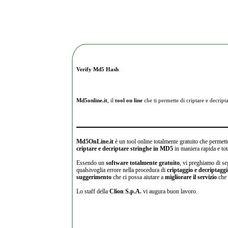
Verify Md5 Hash
Md5online.it
, il
tool on line
che ti permette di criptare e
decripta
Md5OnLine.it
è un tool online totalmente gratuito che permette
criptare e decriptare stringhe in MD5
in maniera rapida e tot
Essendo un
software totalmente gratuito
, vi preghiamo di se
qualsivoglia errore nella procedura di
criptaggio e decriptagg
suggerimento
che ci possa aiutare a
migliorare il servizio
che 
Lo staff della
Clion S.p.A.
vi augura buon lavoro.