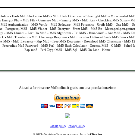
-
-
-
-
-
Online
Hash Md5 Sha1
Rar Md5
Md5 Hash Download
Silverlight Md5
Miraclesalad Md
-
-
-
-
-
-
 Encrypt Php
Md5 File
Generare Md5
Smarty Md5
Md5 Key
Checking Md5 Sums
Md
-
-
-
-
-
-
 Md5 Authentication
Md5 Verify
Md5 Software
Md5 Forensics
Grails Md5
Osx Md5
De
-
-
-
-
-
-
ne
Postgresql Md5
Md5 Vb.net
Md5 Decryter
From Md5
Md5 Bit
Messagedigest.getin
-
-
-
-
-
-
-
pt
Md5 Ubuntu
Ascii To Md5
Md5 Algorithm
Tcl Md5
Hmac-md5
Ant Md5
Md5 Tes
-
-
-
-
-
ack
Md5 Translator
Md5 Challenge Response
Md5 Encoder Online
Check Md5 Sum
Md5
-
-
-
-
-
ex Md5
Md5 Extractor
Php Md5
Free Md5 Decrypter
Download Md5 Checksum
Md5 1
-
-
-
-
-
-
Freeradius Md5 Password
Md5 Perl
Md5 Hash Calculator
Openssl Md5
C Md5
Salted 
-
-
-
-
Eap-md5
Perl Crypt Md5
Md5 Sql
Md5 On Line
Home
Aiutaci a far rimanere Md5online.it gratis con una piccola donazione
Cookie policy
-
Privacy Policy
© 2023 - Servizio offerto senza scopo di lucro da
Clion Spa