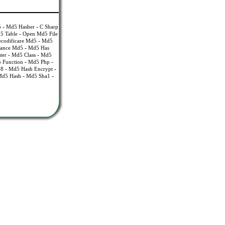
-
-
5
Md5 Hasher
C Sharp
-
5 Table
Open Md5 File
-
codificare Md5
Md5
-
stance Md5
Md5 Has
-
-
ter
Md5 Class
Md5
-
-
 Function
Md5 Php
-
-
28
Md5 Hash Encrypt
-
-
Md5 Hash
Md5 Sha1