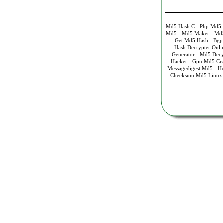
-
Md5 Hash C
Php Md5 
-
-
Md5
Md5 Maker
Md5
-
-
Get Md5 Hash
Bgp
Hash Decrypter Onli
-
Generator
Md5 Decy
-
Hacker
Gpu Md5 Cr
-
Messagedigest Md5
H
Checksum Md5 Linux