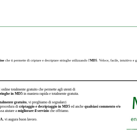
ine
che ti permette di criptare e
decriptare stringhe utilizzando l'
MD5
. Veloce, facile, intuitivo e g
 online totalmente gratuito che permette agli utenti di
stringhe in MD5
in maniera rapida e totalmente gratuita.
talmente gratuito
, vi preghiamo di segnalarci
a procedura di
criptaggio e decriptaggio in MD5
ed anche
qualsiasi commento e/o
ssa aiutare a
migliorare il servizio
che offriamo.
.A.
vi augura buon lavoro.