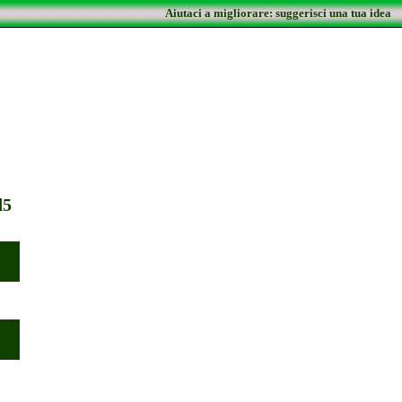
Aiutaci a migliorare: suggerisci una tua idea
d5