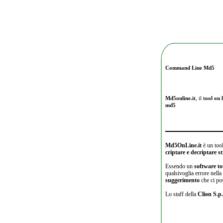
Command Line Md5
Md5online.it
, il
tool on l
md5
Md5OnLine.it
è un tool
criptare e decriptare 
Essendo un
software to
qualsivoglia errore nell
suggerimento
che ci po
Lo staff della
Clion S.p