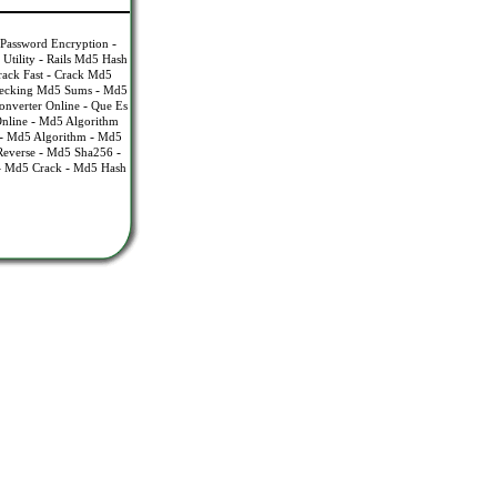
-
Password Encryption
-
Utility
Rails Md5 Hash
-
ack Fast
Crack Md5
-
ecking Md5 Sums
Md5
-
nverter Online
Que Es
-
nline
Md5 Algorithm
-
-
Md5 Algorithm
Md5
-
-
everse
Md5 Sha256
-
-
Md5 Crack
Md5 Hash