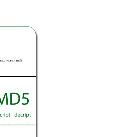
ratuito.
rar md5