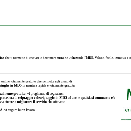
ine
che ti permette di criptare e
decriptare stringhe utilizzando l'
MD5
. Veloce, facile, intuitivo e g
 online totalmente gratuito che permette agli utenti di
stringhe in MD5
in maniera rapida e totalmente gratuita.
talmente gratuito
, vi preghiamo di segnalarci
a procedura di
criptaggio e decriptaggio in MD5
ed anche
qualsiasi commento e/o
ssa aiutare a
migliorare il servizio
che offriamo.
.A.
vi augura buon lavoro.