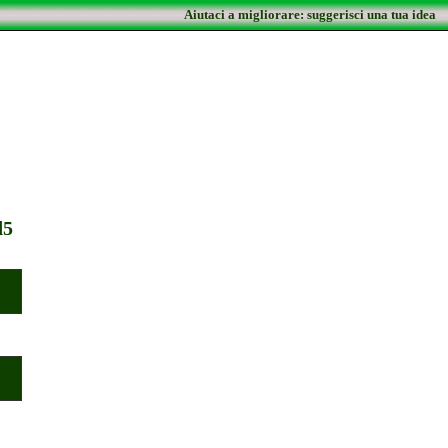
Aiutaci a migliorare: suggerisci una tua idea
d5