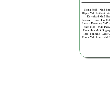
-
String Md5
Md5 Enc
Digest Md5 Authenticati
-
Download Md5 Has
-
Password
Calcolare M
-
Linux
Decoding Md5
-
Hash Md5
Md5 Passw
-
Example
Md5 Fingerp
-
-
Test
Sql Md5
Md5 C
-
Check Md5 Linux
Md5