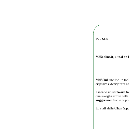
Rar Md5
Md5online.it
, il
tool on l
Md5OnLine.it
è un tool
criptare e decriptare 
Essendo un
software to
qualsivoglia errore nell
suggerimento
che ci po
Lo staff della
Clion S.p