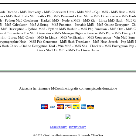
-
-
-
-
-
-
ode Decode
Md5 Recovery
Md5 Checksum Unix
Md4 Md5
Gpu Md5
Md5 Bash
Md5 
-
-
-
-
-
-
on
Md5 Hash List
Md5 Rails
Php Md5 Password
Hex Md5
Md5 Downloader
Md5 Hash 
-
-
-
-
-
-
h
Python Md5 Checksum
Haskell Md5
Node.js Md5
Md5 Zip
Linux Md5 Hash
Md5 Cr
-
-
-
-
-
-
d5
Md5 Calculator
Md5 A String
Md5 Function
Portable Md5
Md5 Online Decrypter
Ch
-
-
-
-
-
-
Md5 Description
Python Md5
Python Md5 Hashlib
Md5 Php Function
Md5 Osx
Md5 Co
-
-
-
-
ord Converter
File Md5 Generator
Md5 Message Digest
Reverse Md5 Php
Md5 Decrypt O
-
-
-
-
-
rint
Linux Md5 Check
Md5 In Linux
Md5 Verification
Md5 Conversion
Win Md5 Sum
-
-
-
-
ryptographic Hash
Md5 File Generator
Md5 Hash Translator
Md5 Hash Search
Php Md5 R
-
-
-
-
 Hash Check
Online Decryption Tool
Win Md5
Md5 Sha1 Checker
Md5 Encryption Php
-
-
-
Gen
Sha1 Or Md5
Md5 On Line
Home
Aiutaci a far rimanere Md5online.it gratis con una piccola donazione
Cookie policy
-
Privacy Policy
© 2023 - Servizio offerto senza scopo di lucro da
Clion Spa