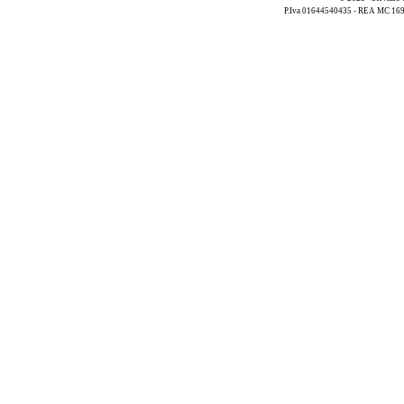
P.Iva 01644540435 - REA MC 169521