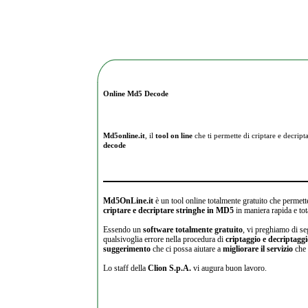
Online Md5 Decode
Md5online.it
, il
tool on line
che ti permette di criptare e
decripta
decode
Md5OnLine.it
è un tool online totalmente gratuito che permette
criptare e decriptare stringhe in MD5
in maniera rapida e tot
Essendo un
software totalmente gratuito
, vi preghiamo di se
qualsivoglia errore nella procedura di
criptaggio e decriptagg
suggerimento
che ci possa aiutare a
migliorare il servizio
che 
Lo staff della
Clion S.p.A.
vi augura buon lavoro.