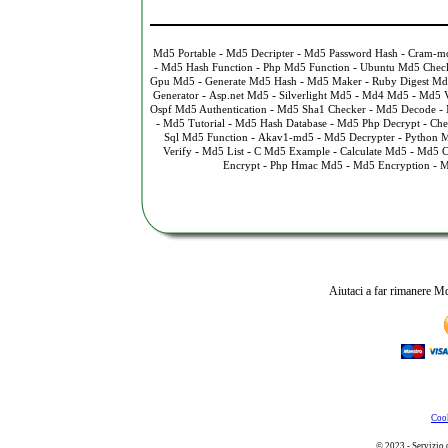
-
-
-
Md5 Portable
Md5 Decripter
Md5 Password Hash
Cram-md
-
-
-
Md5 Hash Function
Php Md5 Function
Ubuntu Md5 Chec
-
-
-
Gpu Md5
Generate Md5 Hash
Md5 Maker
Ruby Digest M
-
-
-
-
Generator
Asp.net Md5
Silverlight Md5
Md4 Md5
Md5 
-
-
-
Ospf Md5 Authentication
Md5 Sha1 Checker
Md5 Decode
-
-
-
-
Md5 Tutorial
Md5 Hash Database
Md5 Php Decrypt
Che
-
-
-
Sql Md5 Function
Akav1-md5
Md5 Decrypter
Python 
-
-
-
-
Verify
Md5 List
C Md5 Example
Calculate Md5
Md5 C
-
-
-
Encrypt
Php Hmac Md5
Md5 Encryption
M
Aiutaci a far rimanere Md
Cook
© 2023 - Servizio 